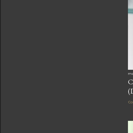
ma
C
(
Co