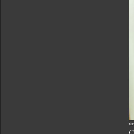
feb
C