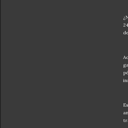
¿N
24
de
Ac
ga
pé
in
Es
an
tr