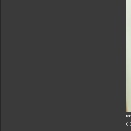
feb
C