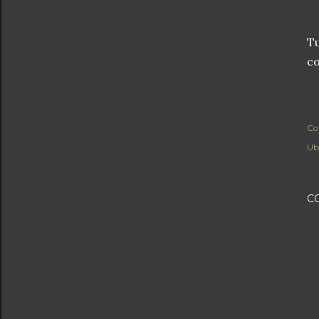
Tu
co
Co
Ub
C