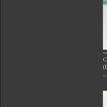
ma
C
(
Co