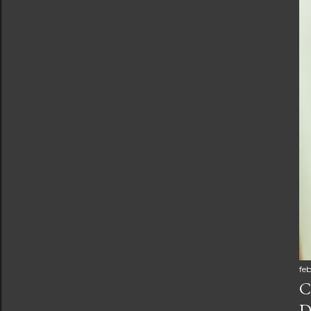
feb
C
D